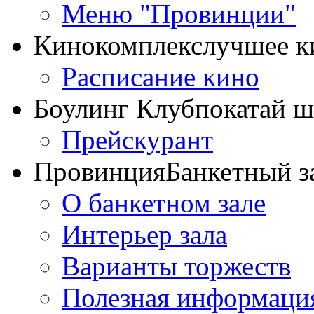
Меню "Провинции"
Кинокомплекс
лучшее к
Расписание кино
Боулинг Клуб
покатай 
Прейскурант
Провинция
Банкетный з
О банкетном зале
Интерьер зала
Варианты торжеств
Полезная информаци